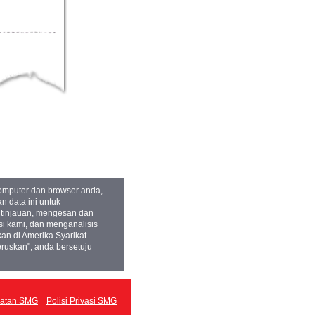
omputer dan browser anda,
 data ini untuk
 tinjauan, mengesan dan
i kami, dan menganalisis
 di Amerika Syarikat.
ruskan", anda bersetuju
matan SMG
Polisi Privasi SMG