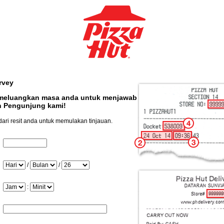
rvey
 meluangkan masa anda untuk menjawab
n Pengunjung kami!
dari resit anda untuk memulakan tinjauan.
InputStoreNum
Hari
/
/
Bulan
Tahun
Jam
:
Minit
InputTransactionNum