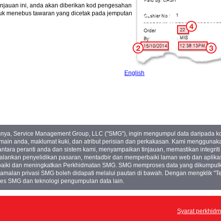
njauan ini, anda akan diberikan kod pengesahan
uk menebus tawaran yang dicetak pada jemputan
English
snya, Service Management Group, LLC ("SMG"), ingin mengumpul data daripada k
main anda, maklumat kuki, dan atribut perisian dan perkakasan. Kami menggunakan
ara peranti anda dan sistem kami, menyampaikan tinjauan, memastikan integriti
lankan penyelidikan pasaran, mentadbir dan memperbaiki laman web dan aplikas
ki dan meningkatkan Perkhidmatan SMG. SMG memproses data yang dikumpulkan
amalan privasi SMG boleh didapati melalui pautan di bawah. Dengan mengklik "Te
s SMG dan teknologi pengumpulan data lain.
Syarat perkhid