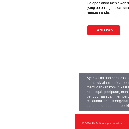
Selepas anda menjawab ti
yang boleh digunakan unt
tinjauan anda.
Syarikat ini dan pemprose
termasuk alamat IP dan do
memudahkan komunikasi ant
mencegah penipuan, menja
penggunaan dan memperbai
Maklumat lanjut mengenai 
dengan penggunaan cookie
© 2026
SMG
. Hak cipta terpelihara.