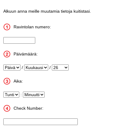
Alkuun anna meille muutamia tietoja kuitistasi.
Ravintolan numero:
InputStoreNum
Päivämäärä:
Päivä
/
Kuukausi
/
Vuosi
Aika:
Tunti
:
Minuutti
Check Number:
InputTransactionNum