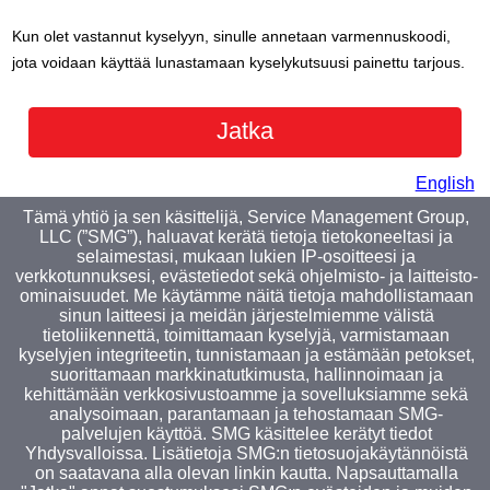
Kun olet vastannut kyselyyn, sinulle annetaan varmennuskoodi,
jota voidaan käyttää lunastamaan kyselykutsuusi painettu tarjous.
English
Tämä yhtiö ja sen käsittelijä, Service Management Group,
LLC (”SMG”), haluavat kerätä tietoja tietokoneeltasi ja
selaimestasi, mukaan lukien IP-osoitteesi ja
verkkotunnuksesi, evästetiedot sekä ohjelmisto- ja laitteisto-
ominaisuudet. Me käytämme näitä tietoja mahdollistamaan
sinun laitteesi ja meidän järjestelmiemme välistä
tietoliikennettä, toimittamaan kyselyjä, varmistamaan
kyselyjen integriteetin, tunnistamaan ja estämään petokset,
suorittamaan markkinatutkimusta, hallinnoimaan ja
kehittämään verkkosivustoamme ja sovelluksiamme sekä
analysoimaan, parantamaan ja tehostamaan SMG-
palvelujen käyttöä. SMG käsittelee kerätyt tiedot
Yhdysvalloissa. Lisätietoja SMG:n tietosuojakäytännöistä
on saatavana alla olevan linkin kautta. Napsauttamalla