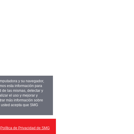
omputadora y su navegador,
remos esta información para
d de las mismas, detectar y
lizar el uso y mejorar y
trar más información sobre
ar" usted acepta que SMG
Política de Privacidad de SMG