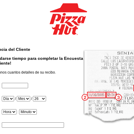
cia del Cliente
darse tiempo para completar la Encuesta
iente!
os cuantos detalles de su recibo.
InputStoreNum
Día
/
/
Mes
Año
Hora
:
Minuto
InputTransactionNum