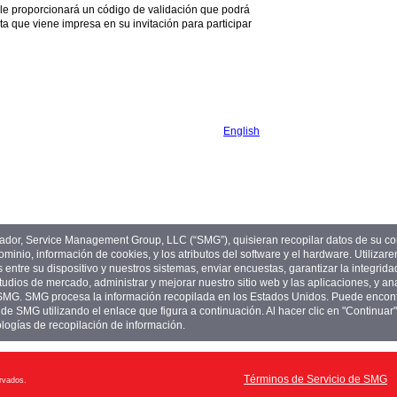
se le proporcionará un código de validación que podrá
erta que viene impresa en su invitación para participar
English
ador, Service Management Group, LLC (“SMG”), quisieran recopilar datos de su c
dominio, información de cookies, y los atributos del software y el hardware. Utiliza
s entre su dispositivo y nuestros sistemas, enviar encuestas, garantizar la integrida
studios de mercado, administrar y mejorar nuestro sitio web y las aplicaciones, y ana
 SMG. SMG procesa la información recopilada en los Estados Unidos. Puede encon
d de SMG utilizando el enlace que figura a continuación. Al hacer clic en "Continu
nologías de recopilación de información.
Términos de Servicio de SMG
rvados.