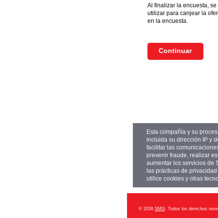
Al finalizar la encuesta, 
utilizar para canjear la of
en la encuesta.
Esta compañía y su proces
incluida su dirección IP y 
facilitar las comunicacione
prevenir fraude, realizar e
aumentar los servicios de
las prácticas de privacida
utilice cookies y otras tec
© 2026
SMG
. Todos los derechos rese